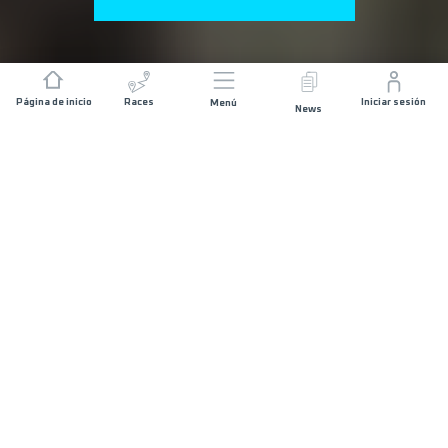
Página de inicio
Races
Iniciar sesión
Menú
News
UNA ISLA. MIL PAISAJES. UN RETO
Las modalidades 110k y 82k cruzan el Parque Nacional
del Teide, uno de los paisajes volcánicos más singulares
del mundo
La Tenerife Bluetrail by UTMB® regresa
del 8 al 10 de
abril de 2027
con nuevos recorridos, más emoción y la
misma esencia que la ha convertido en una de las
carreras de montaña más espectaculares de Europa.
Pocas pruebas permiten vivir una experiencia tan diversa.
Aquí se corre entre volcanes, pinares, senderos que