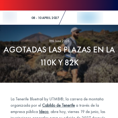
Skip to Content
08 - 10 APRIL 2027
18th June 2026
AGOTADAS LAS PLAZAS EN LA
110K Y 82K
La Tenerife Bluetrail by UTMB®, la carrera de montaña
organizada por el
Cabildo de Tenerife
a través de la
empresa pública
Ideco
, abre hoy, viernes 19 de junio, las
inscripciones generales para su edición de 2027 después