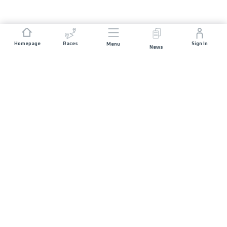
Homepage
Races
Sign In
Menu
News
JOIN US
Races